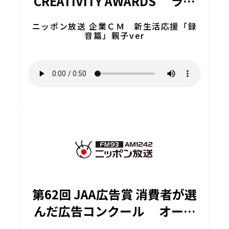
CREATIVITY AWARDS ラジ
オ&オーディオ広告部門 A カ
ニッポン放送 企業ＣＭ 新生活応援「録
テゴリー ACCファイナリスト
音篇」親子ver
第62回 JAA広告賞 消費者が選
んだ広告コンクール オーデ
ィオ広告部門 メダリスト