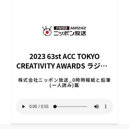
2023 63st ACC TOKYO
CREATIVITY AWARDS ラジオ&
オーディオ広告部門 「ACCファ
株式会社ニッポン放送_0時時報紙と鉛筆
イナリスト」受賞
(一人読み)篇