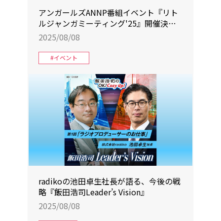
アンガールズANNP番組イベント『リト
ルジャンガミーティング'25』開催決
定！
2025/08/08
#イベント
radikoの池田卓生社長が語る、今後の戦
略『飯田浩司Leader’s Vision』
2025/08/08