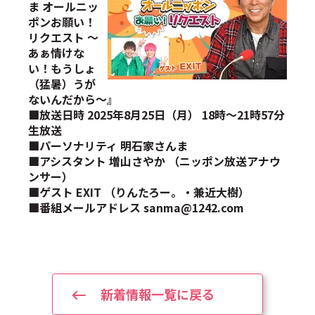
ま オールニッ
ポンお願い！
リクエスト 〜
あぁ情けな
い！もうしょ
（猛暑）うが
ないんだから〜』
■放送日時 2025年8月25日（月） 18時～21時57分
生放送
■パーソナリティ 明石家さんま
■アシスタント 増山さやか （ニッポン放送アナウ
ンサー）
■ゲスト EXIT （りんたろー。・兼近大樹）
■番組メールアドレス sanma@1242.com
新着情報一覧に戻る