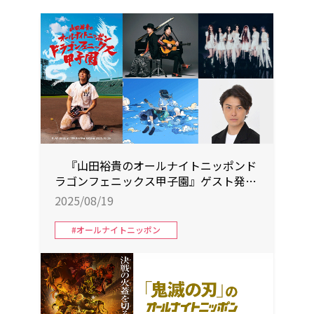
『山田裕貴のオールナイトニッポンド
ラゴンフェニックス甲子園』ゲスト発
表！
2025/08/19
#オールナイトニッポン