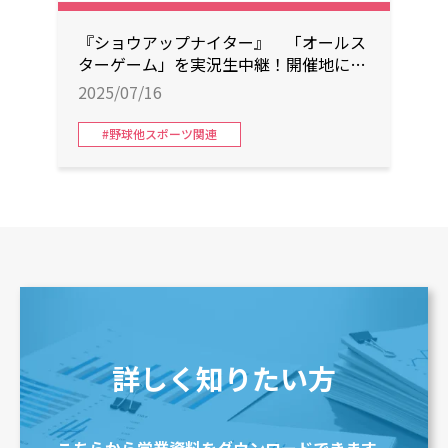
『ショウアップナイター』 「オールス
ターゲーム」を実況生中継！開催地にま
つわる美味しいドリンクをプレゼント！
2025/07/16
#野球他スポーツ関連
詳しく知りたい方