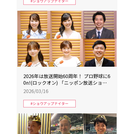
#ショウアップナイター
2026年は放送開始60周年！ プロ野球に6
0n!(ロックオン) 「ニッポン放送ショウ
アップナイター」 2026年3月31日(火)ス
2026/03/16
タート！ 中継全試合 完全実況生中継
#ショウアップナイター