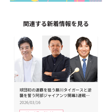
関連する新着情報を見る
球団初の連覇を狙う藤川タイガースと逆
襲を誓う阿部ジャイアンツ開幕3連戦を
実況生中継！
2026/03/16