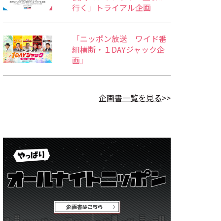
行く」トライアル企画
「ニッポン放送 ワイド番
組横断・１DAYジャック企
画」
企画書一覧を見る
>>