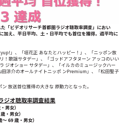
行われた「ビデオリサーチ首都圏ラジオ聴取率調査」におい
平均に加え、平日平均、土・日平均でも首位を獲得。週平均に
zyup!」、「垣花正 あなたとハッピー！」、「ニッポン放
モリ！歌謡サタデー」、「ゴッドアフタヌーン アッコのいい
・ラ ジオショー サタデー」、「イルカのミュージックハー
涼介のオールナイトニッポ ンPremium」、「松田聖子
ポン 放送首位獲得の大きな 原動力となった。
圏ラジオ聴取率調査結果
 歳・男女）
9 歳・男女）
歳～ 69 歳・男女）