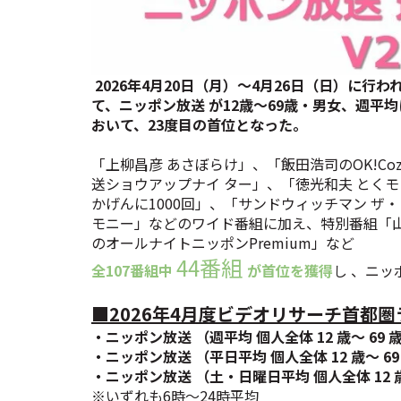
2026年4月20日（月）～4月26日（日）に
て、ニッポン放送 が12歳～69歳・男女、週
おいて、23度目の首位となった。
「上柳昌彦 あさぼらけ」、「飯田浩司のOK!Co
送ショウアップナイ ター」、「徳光和夫 とく
かげんに1000回」、「サンドウィッチマン ザ
モニー」などのワイド番組に加え、特別番組「山田
のオールナイトニッポンPremium」など
44番組
全107番組中
が首位を獲得
し 、ニッ
■2026年4月度ビデオリサーチ首都
・ニッポン放送 （週平均 個人全体 12 歳～ 69
・ニッポン放送 （平日平均 個人全体 12 歳～ 6
・ニッポン放送 （土・日曜日平均 個人全体 12 
※いずれも6時～24時平均