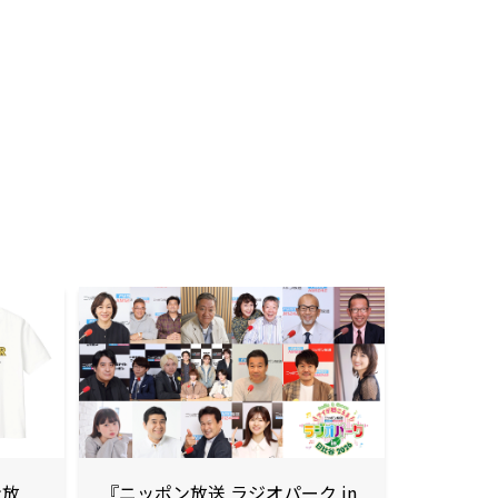
ン放
『ニッポン放送 ラジオパーク in