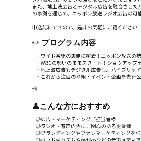
また、地上波広告とデジタル広告を融合させた
の事例を通じて、ニッポン放送ラジオ広告の可
申込無料ですので、是非お気軽にご覧ください
✏️
プログラム内容
・ワイド番組の裏側に密着！ニッポン放送の
・WBCの勢いのままスタート！ショウアップナ
・地上波広告もデジタル広告も。ハイブリッ
・これから注目の番組・イベント企画を先行
他
👤
こんな方におすすめ
◎広告・マーケティングご担当者様
◎ラジオ・音声広告にご関心のある企業様
◎ブランディングやファンマーケティングを強
◎ポッドキャストやradikoなどの音声メデ