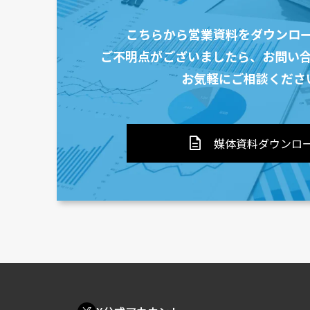
こちらから営業資料をダウンロ
ご不明点がございましたら、
お問い
お気軽にご相談くださ
description
媒体資料ダウンロ