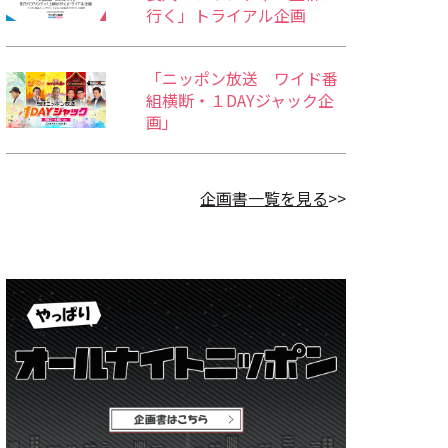
行く」トライアル企画
「ニッポン放送 ワイド番
組横断・１DAYジャック企
画」
企画書一覧を見る
>>