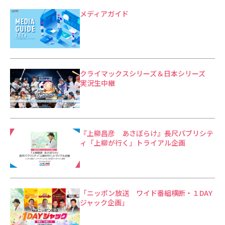
メディアガイド
クライマックスシリーズ＆日本シリーズ
実況生中継
『上柳昌彦 あさぼらけ』長尺パブリシテ
ィ「上柳が行く」トライアル企画
「ニッポン放送 ワイド番組横断・１DAY
ジャック企画」