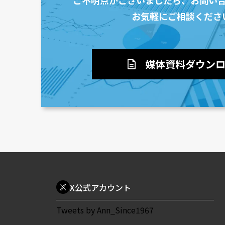
お気軽にご相談くださ
媒体資料ダウン
description
X公式アカウント
Tweets by Ann_Since1967