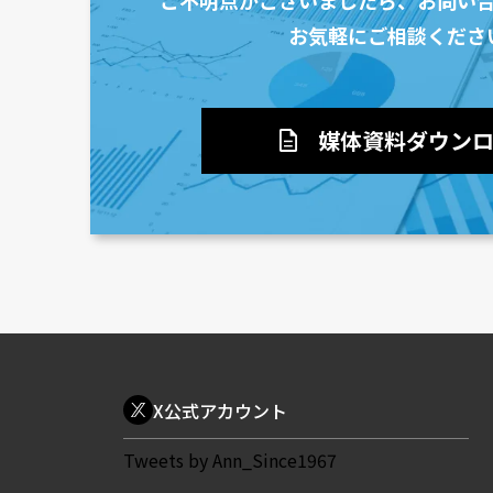
お気軽にご相談くださ
媒体資料ダウン
description
X公式アカウント
Tweets by Ann_Since1967