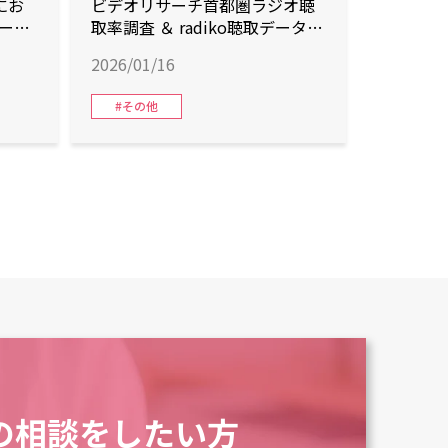
数にお
ビデオリサーチ首都圏ラジオ聴
ー、
取率調査 ＆ radiko聴取データ
位獲
『2025年 年間首位』達成！
2026/01/16
内首位
#その他
の相談をしたい方