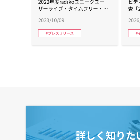
2022年度radikoユニークユー
ビデ
ザーライブ・タイムフリー・
査「
トータル（ライブ＋タイムフ
2023/10/09
2026
リー）3部門で12カ月連続首位！
2022年度 トータル（ライブ＋タ
#プレスリリース
#
イムフリー）聴取分数も首位を
獲得！
詳しく知りた