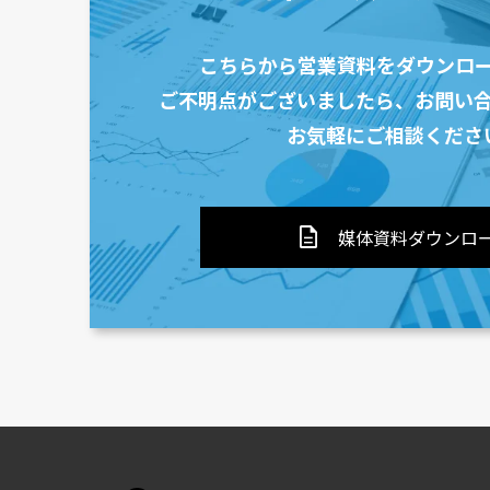
こちらから営業資料をダウンロ
ご不明点がございましたら、
お問い
お気軽にご相談くださ
description
媒体資料ダウンロ