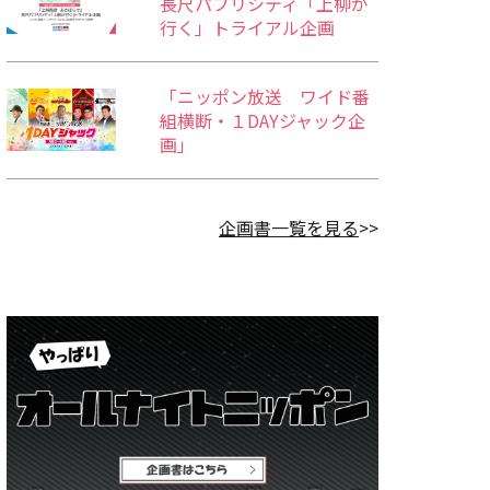
長尺パブリシティ「上柳が
行く」トライアル企画
「ニッポン放送 ワイド番
組横断・１DAYジャック企
画」
企画書一覧を見る
>>