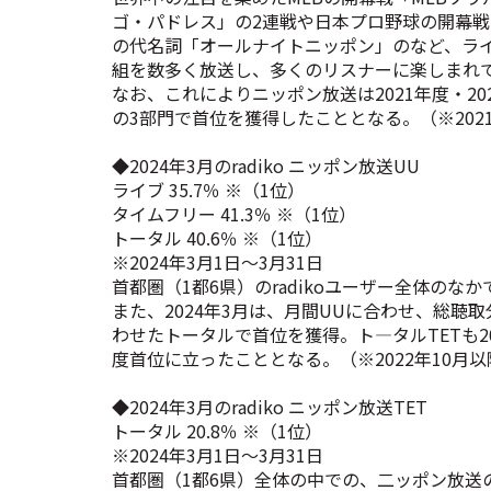
ゴ・パドレス」の2連戦や日本プロ野球の開幕戦
の代名詞「オールナイトニッポン」のなど、ラ
組を数多く放送し、多くのリスナーに楽しまれ
なお、これによりニッポン放送は2021年度・2022
の3部門で首位を獲得したこととなる。（※202
◆2024年3月のradiko ニッポン放送UU
ライブ 35.7％ ※（1位）
タイムフリー 41.3％ ※（1位）
トータル 40.6％ ※（1位）
※2024年3月1日～3月31日
首都圏（1都6県）のradikoユーザー全体の
また、2024年3月は、月間UUに合わせ、総聴
わせたトータルで首位を獲得。ト―タルTETも20
度首位に立ったこととなる。（※2022年10月
◆2024年3月のradiko ニッポン放送TET
トータル 20.8％ ※（1位）
※2024年3月1日～3月31日
首都圏（1都6県）全体の中での、二ッポン放送の