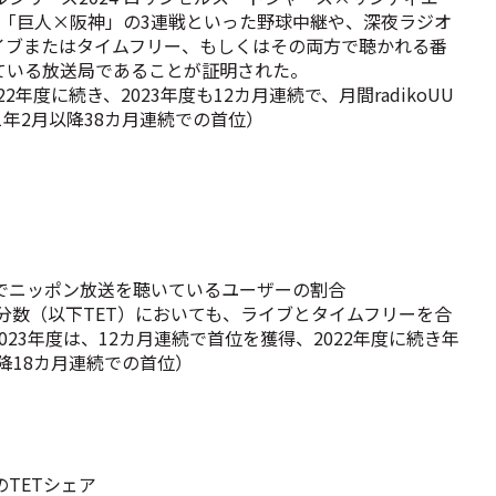
「巨人×阪神」の3連戦といった野球中継や、深夜ラジオ
イブまたはタイムフリー、もしくはその両方で聴かれる番
ている放送局であることが証明された。
年度に続き、2023年度も12カ月連続で、月間radikoUU
1年2月以降38カ月連続での首位）
なかでニッポン放送を聴いているユーザーの割合
取分数（以下TET）においても、ライブとタイムフリーを合
23年度は、12カ月連続で首位を獲得、2022年度に続き年
以降18カ月連続での首位）
TETシェア