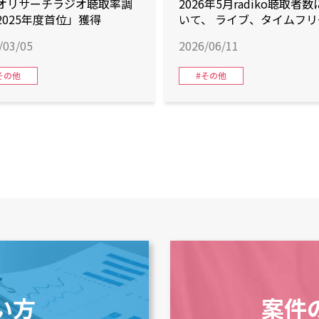
オリサーチラジオ聴取率調
2026年5月radiko聴取者
2025年度首位」獲得
いて、 ライブ、タイムフリ
トータル3部門すべてで首
/03/05
2026/06/11
得！ 総聴取分数もエリア
を獲得！
その他
#その他
い方
案件