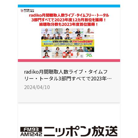
radiko月間聴取人数ライブ・タイムフ
リー・トータル3部門すべてで2023年度
12カ月首位を獲得！総聴取分数も2023
2024/04/10
年度首位獲得！