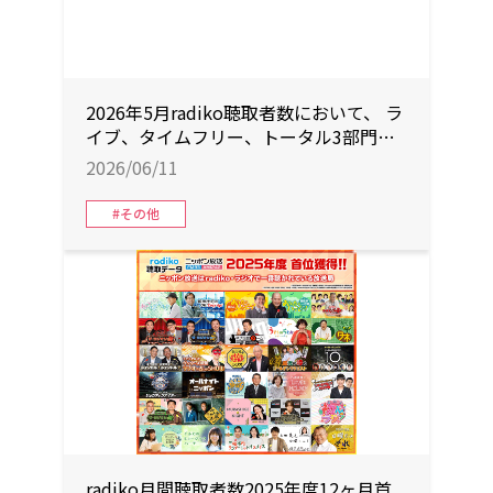
2026年5月radiko聴取者数において、 ラ
イブ、タイムフリー、トータル3部門す
べてで首位獲得！ 総聴取分数もエリア
2026/06/11
内首位を獲得！
#その他
radiko月間聴取者数2025年度12ヶ月首